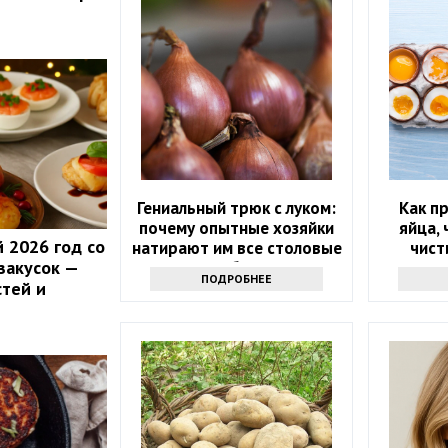
Гениальный трюк с луком:
Как п
почему опытные хозяйки
яйца, 
 2026 год со
натирают им все столовые
чист
закусок —
приборы
ПОДРОБНЕЕ
стей и