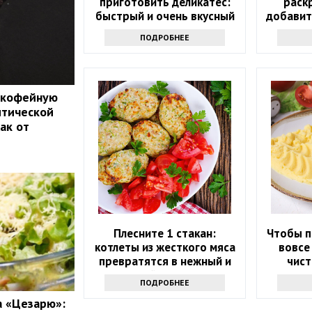
приготовить деликатес:
раск
быстрый и очень вкусный
добавит
рецепт
ПОДРОБНЕЕ
 кофейную
итической
ак от
Плесните 1 стакан:
Чтобы п
котлеты из жесткого мяса
вовсе
превратятся в нежный и
чист
сочный деликатес
раскры
ПОДРОБНЕЕ
а «Цезарю»: