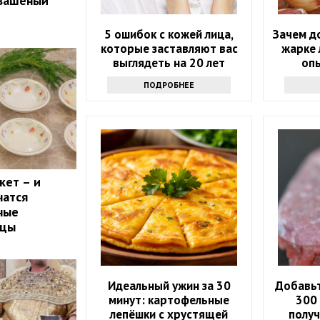
квашеный
5 ошибок с кожей лица,
Зачем д
которые заставляют вас
жарке 
выглядеть на 20 лет
оп
старше
ПОДРОБНЕЕ
кет – и
чатся
ные
рцы
Идеальный ужин за 30
Добавьт
минут: картофельные
300
лепёшки с хрустящей
получ