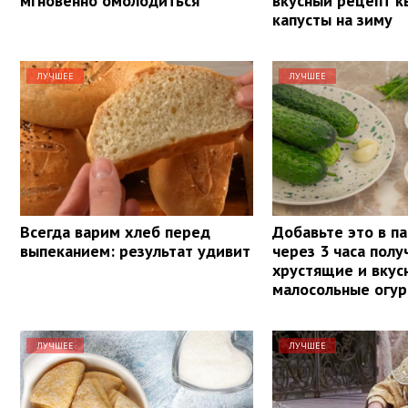
мгновенно омолодиться
вкусный рецепт 
капусты на зиму
ЛУЧШЕЕ
ЛУЧШЕЕ
Всегда варим хлеб перед
Добавьте это в па
выпеканием: результат удивит
через 3 часа полу
хрустящие и вкус
малосольные огу
ЛУЧШЕЕ
ЛУЧШЕЕ