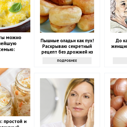
сты можно
Пышные оладьи как пух!
До к
снейшую
Раскрываю секретный
женщин
семью:
рецепт без дрожжей из
маминой тетради
ПОДРОБНЕЕ
: простой и