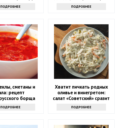
усных котлет
возраст
ПОДРОБНЕЕ
ПОДРОБНЕЕ
еклы, сметаны и
Хватит пичкать родных
ала: рецепт
оливье и винегретом:
русского борща
салат «Советский» сразит
го не оставит
всех наповал
ПОДРОБНЕЕ
ПОДРОБНЕЕ
авнодушным