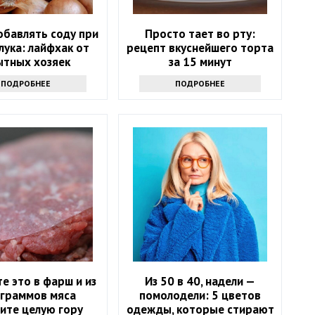
обавлять соду при
Просто тает во рту:
лука: лайфхак от
рецепт вкуснейшего торта
ытных хозяек
за 15 минут
ПОДРОБНЕЕ
ПОДРОБНЕЕ
е это в фарш и из
Из 50 в 40, надели —
 граммов мяса
помолодели: 5 цветов
ите целую гору
одежды, которые стирают