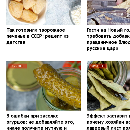
Так готовили творожное
Гости на Новый го
печенье в СССР: рецепт из
требовать добавк
детства
праздничное блю
русские цари
ЛУЧШЕЕ
ЛУЧШЕЕ
3 ошибки при засолке
Эффект заставит 
огурцов: не добавляйте это,
почему хозяйки в
иначе получите мутную и
лавровый лист пр