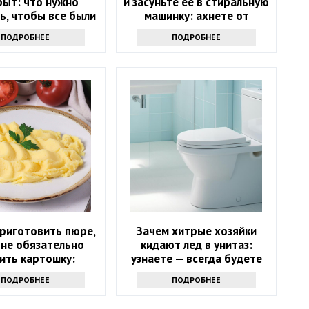
рыт: что нужно
и засуньте ее в стиральную
ь, чтобы все были
машинку: ахнете от
в восторге
результата
ПОДРОБНЕЕ
ПОДРОБНЕЕ
риготовить пюре,
Зачем хитрые хозяйки
 не обязательно
кидают лед в унитаз:
ить картошку:
узнаете — всегда будете
т топовый секрет
делать только так
ПОДРОБНЕЕ
ПОДРОБНЕЕ