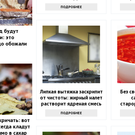
корочкой и тягучим сыром
вк
ПОДРОБНЕЕ
д будут
и: это
до обожали
Липкая вытяжка заскрипит
Без св
от чистоты: жирный налет
с
растворит ядреная смесь
старо
нико
ПОДРОБНЕЕ
р
кричать: вот
сегда кладут
ямо в сахар