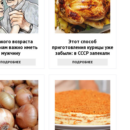
акого возраста
Этот способ
ам важно иметь
приготовления курицы уже
мужчину
забыли: в СССР запекали
только так, и получалось
ПОДРОБНЕЕ
ПОДРОБНЕЕ
вкуснее, чем на гриле