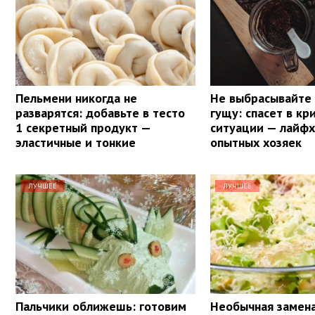
Пельмени никогда не
Не выбрасывайте
разварятся: добавьте в тесто
гущу: спасет в кр
1 секретный продукт —
ситуации — лайфх
эластичные и тонкие
опытных хозяек
ЛУЧШЕЕ
ЛУЧШЕЕ
Пальчики оближешь: готовим
Необычная замен