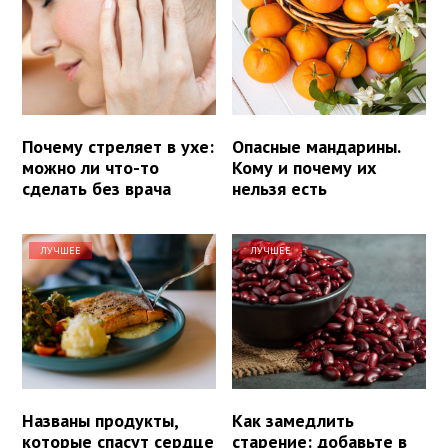
Почему стреляет в ухе:
Опасные мандарины.
можно ли что-то
Кому и почему их
сделать без врача
нельзя есть
ЛУЧШЕЕ
ЛУЧШЕЕ
Названы продукты,
Как замедлить
которые спасут сердце
старение: добавьте в