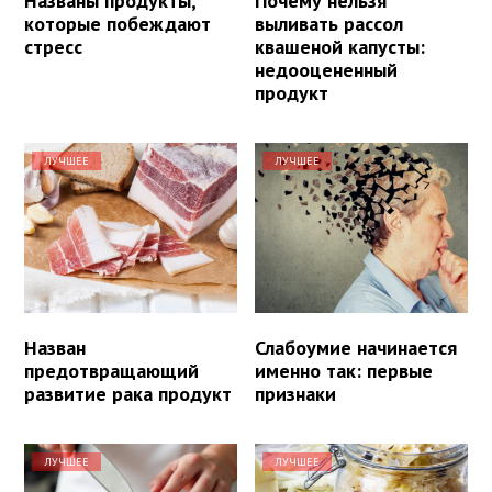
Названы продукты,
Почему нельзя
которые побеждают
выливать рассол
стресс
квашеной капусты:
недооцененный
продукт
ЛУЧШЕЕ
ЛУЧШЕЕ
Назван
Слабоумие начинается
предотвращающий
именно так: первые
развитие рака продукт
признаки
ЛУЧШЕЕ
ЛУЧШЕЕ