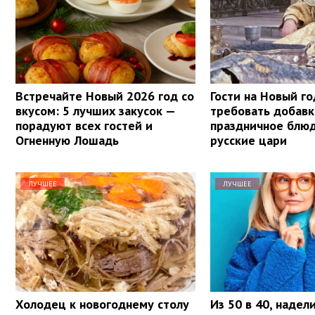
Встречайте Новый 2026 год со
Гости на Новый го
вкусом: 5 лучших закусок —
требовать добавк
порадуют всех гостей и
праздничное блю
Огненную Лошадь
русские цари
ЛУЧШЕЕ
ЛУЧШЕЕ
Холодец к новогоднему столу
Из 50 в 40, надел