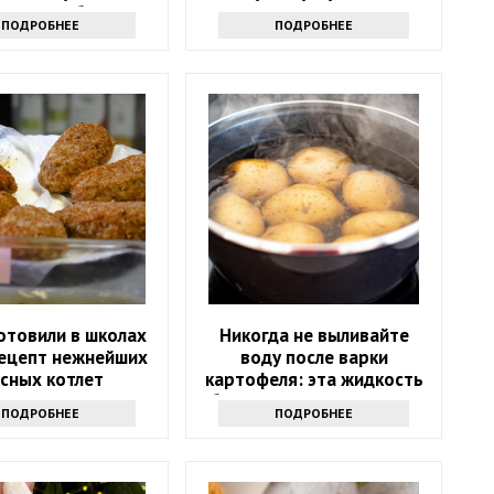
етных добавок
сахара – хранить можно
ПОДРОБНЕЕ
ПОДРОБНЕЕ
без подвала
отовили в школах
Никогда не выливайте
рецепт нежнейших
воду после варки
сных котлет
картофеля: эта жидкость
буквально на вес золота
ПОДРОБНЕЕ
ПОДРОБНЕЕ