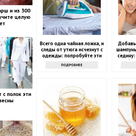
арш и из 300
учите целую
ет
Всего одна чайная ложка, и
Добавь
следы от утюга исчезнут с
шампунь
одежды: попробуйте эти
седину:
чудо-средства
бол
ПОДРОБНЕЕ
 с полок эти
весны