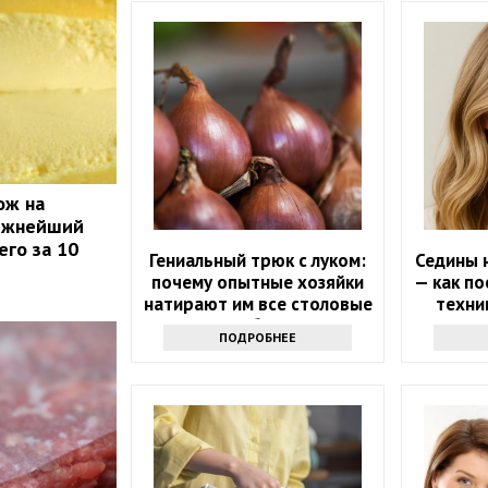
ож на
нежнейший
его за 10
Гениальный трюк с луком:
Седины н
почему опытные хозяйки
— как по
натирают им все столовые
техни
приборы
маскир
ПОДРОБНЕЕ
л