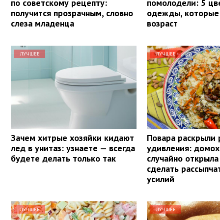
по советскому рецепту:
помолодели: 5 цв
получится прозрачным, словно
одежды, которые
слеза младенца
возраст
ЛУЧШЕЕ
ЛУЧШЕЕ
Зачем хитрые хозяйки кидают
Повара раскрыли 
лед в унитаз: узнаете — всегда
удивления: домох
будете делать только так
случайно открыла
сделать рассыпча
усилий
ЛУЧШЕЕ
ЛУЧШЕЕ