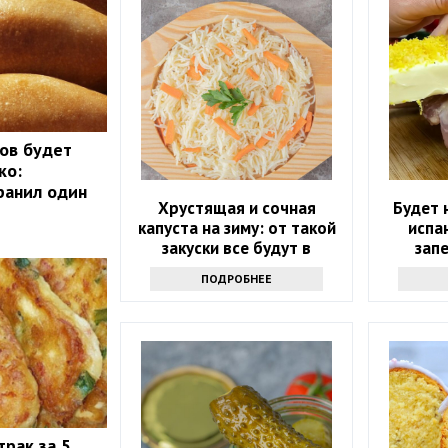
ов будет
ко:
ранил один
Хрустящая и сочная
Будет 
капуста на зиму: от такой
испа
закуски все будут в
зап
восторге
ПОДРОБНЕЕ
трак за 5