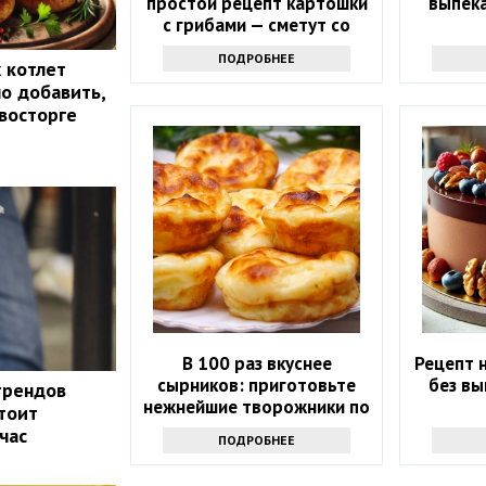
простой рецепт картошки
выпека
с грибами — сметут со
стола
ПОДРОБНЕЕ
 котлет
но добавить,
 восторге
В 100 раз вкуснее
Рецепт 
сырников: приготовьте
без вы
трендов
нежнейшие творожники по
стоит
этому простому рецепту
час
ПОДРОБНЕЕ