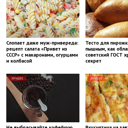
Слопает даже муж-привереда:
Тесто для пирожк
рецепт салата «Привет из
пышным, как обла
СССР» с макаронами, огурцами
советский ГОСТ х
и колбасой
секрет
ЛУЧШЕЕ
ЛУЧШЕЕ
Не выбрасывайте кофейную
Вкуснятина на зав