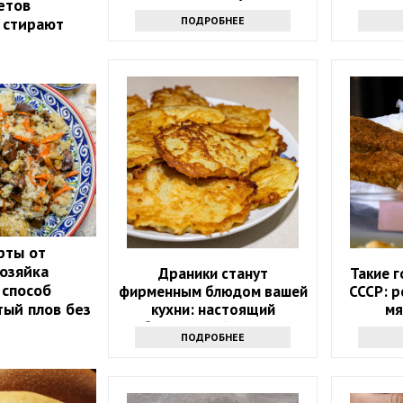
етов
секр
ПОДРОБНЕЕ
 стирают
рты от
озяйка
Драники станут
Такие г
 способ
фирменным блюдом вашей
СССР: 
тый плов без
кухни: настоящий
мя
белорусский рецепт
ПОДРОБНЕЕ