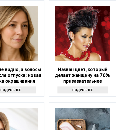
е видно, а волосы
Назван цвет, который
сле отпуска: новая
делает женщину на 70%
ка окрашивания
привлекательнее
ует седину лучше
ПОДРОБНЕЕ
ПОДРОБНЕЕ
юбой краски