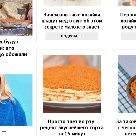
Зачем опытные хозяйки
Перво
кладут мед в суп: об этом
хозяйк
секрете мало кто знает
воду 
ПОДРОБНЕЕ
д будут
и: это
до обожали
Просто тает во рту:
За такой
рецепт вкуснейшего торта
с чесно
и —
за 15 минут
незе